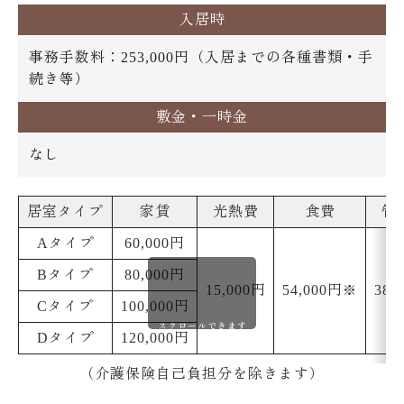
入居時
事務手数料：253,000円（入居までの各種書類・手
続き等）
敷金・一時金
なし
居室タイプ
家賃
光熱費
食費
管
Aタイプ
60,000円
Bタイプ
80,000円
15,000円
54,000円※
38,
Cタイプ
100,000円
スクロールできます
Dタイプ
120,000円
（介護保険自己負担分を除きます）