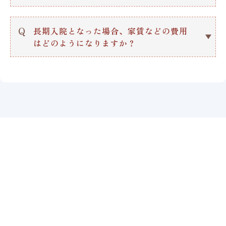
A.
VITA（ヴィータ）での医療サービスは
原則訪問診療医が担当しますが、
Q
長期入院となった場合、家賃などの費用
他院への通院をご希望の場合は、ご家族
はどのようになりますか？
に連れて行っていただくか、
VITAスタッフが付き添い・送迎をさせ
A.
入居継続希望の場合は、入院中も費用負
ていただく（有料）ことになります。
担いただくことになります。