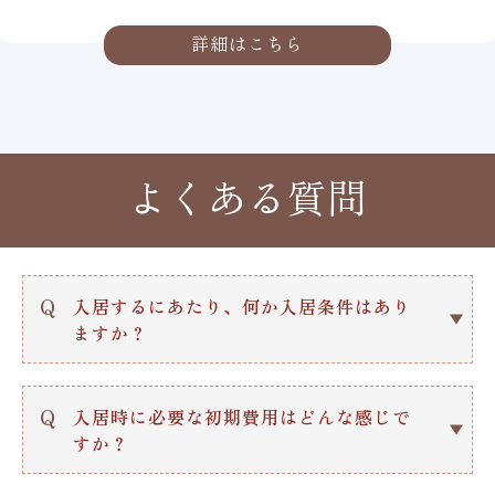
詳細はこちら
よくある質問
Q
入居するにあたり、何か入居条件はあり
ますか？
A.
自立した方から要介護5の方まで受け入
れます。ただし入居前に審査がありま
Q
入居時に必要な初期費用はどんな感じで
す。
すか？
留意事項--------
A.
事務手数料として253,000円（税込）必