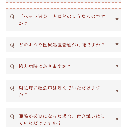
5. 【面談・審査】ご入居者様の健康状
A.
はい、夜もスタッフはいます。
詳細はこちらをご覧ください【リンク】
態や介護の必要度を確認するための面談
期間：６泊７日を上限とします
原則として、看護師・介護士1名ずつが
Q
「ペット面会」とはどのようなものです
と審査を行います。
費用：１日5,500円（税込）、食費別途
夜勤に入ります。
か？
6. 【ご契約】面談・審査で問題なけれ
ば、ご契約と進みます。
A.
面会の際にペットをお連れいただける制
7. 【入居準備】ご契約後、入居時に必
度です。
要な家財道具などの準備を行います。
Q
どのような医療処置管理が可能ですか？
施設内の居室で10:00〜17:00の間、ペ
8. 【入居】ご契約時に決まった入居日
ットとの面会が可能です。
A.
在宅酸素 人工呼吸器・NPPV 気管切開
にご入居となります。
※事前にご相談いただく必要がありま
中心静脈栄養…ポート、PICCカテーテ
Q
協力病院はありますか？
す。
ル 静脈点滴・皮下点滴・CAC点滴 経管
詳細はこちらをご覧ください【リンク】
栄養（胃ろう・経鼻） 喀痰吸引 人工肛
A.
3つの協力病院と歯科、眼科一つずつあ
費用 : 月額5,500円（税込、清掃代込）
門・人工膀胱 褥瘡処理・創傷処理 導
ります。
Q
緊急時に救急車は呼んでいただけます
尿・膀胱留置カテーテル 持続ドレナー
か？
ジ 輸血 セラピストによる機能訓練・嚥
詳細はこちらをご覧ください【リンク】
下訓練セラピストによる機能訓練・嚥下
A.
状況に応じて、訪問診療医（けやき内
訓練 などが可能です。
科）が対応するか、
Q
通院が必要になった場合、付き添いはし
救急車で提携医療機関に搬送することに
ていただけますか？
なります。