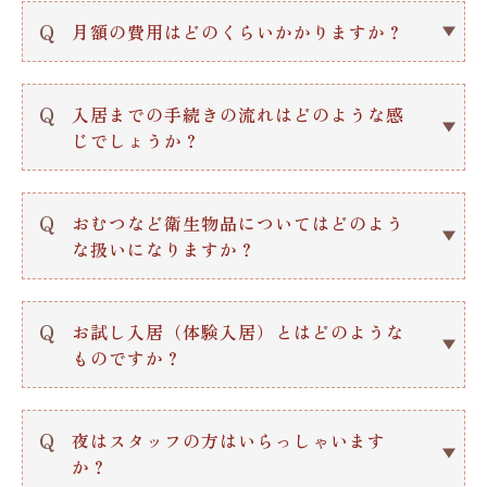
①終末期の診断を受けている方
要となります。
Q
月額の費用はどのくらいかかりますか？
②認定されている介護度に関わらず何ら
これは入居までの各種書類や手続き等の
かの支援を要する方
費用となります。
A.
月ごとにいただく費用には、居室家賃、
③障害者手帳/特定疾患受給者証を保持
なお、敷金・一時金は必要ありません。
水道光熱費、管理費、リネン交換代があ
Q
入居までの手続きの流れはどのような感
している方
ります。
じでしょうか？
④共同生活を営むのに支障のない方
・居室家賃は60,000円から120,000円
A.
1. 【見学のご予約】お電話、フォーム
（非課税）までの種類があります。
からのメールにて、見学のご予約をお願
Q
おむつなど衛生物品についてはどのよう
・水道光熱費は16,500円（税込）、管
いします。
な扱いになりますか？
理費は41,800円（税込）、リネン交換
2. 【見学】ご予約の日に見学くださ
代は7,700円（税込）となっています。
い。ご質問があればお気軽にお尋ねくだ
A.
実費となります。
※例えば居室家賃が60,000円の場合は
さい。
入居者様が個別に「株式会社アメニティ
Q
お試し入居（体験入居）とはどのような
月額126,000円となります。
3. 【体験入居（必要であれば）】必要
（https://www.amenity-
ものですか？
であれば体験入居していただけます。見
ss.co.jp/index.html）
」と契約してい
また、食費は30日分で58,320円です。
学の際にご相談ください。
ただき、
A.
ご入居いただく前に、お試しでお泊まり
あとはおむつ代・衛生物品が必要な場合
4. 【入居のお申込み】「相談受付表」
そこからの提供となります。
いただき、雰囲気などを知っていただく
Q
夜はスタッフの方はいらっしゃいます
は実費（一日380円〜700円）が必要と
にご記入の上、お申込みください。見学
※一日あたり380〜700円（税込）で
ためのものです。
か？
なります。
の日でも後日でも構いません。
す。
お気軽にご相談ください。